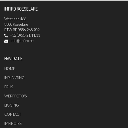
IMFIRO ROESELARE
Westlaan 466
8800 Roeselare
BTW BE 0886.268.709
+32 (0)51/21.11.11
info@imfiro.be
NAVIGATIE
HOME
INPLANTING
PRIJS
WERFFOTO'S
LIGGING
CONTACT
IMFIRO.BE